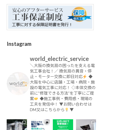
Instagram
world_electric_service
＼大阪の換気扇の困ったを支える電
気工事会社！／
換気扇の異音・停
止・モーター交換に即日対応
◆
大阪を中心に店舗・工場・病院・施
設の電気工事に対応！
◇本体交換の
前に“修理できる方法”を丁寧にご提
案
◆施工事例・費用感・現場の
工夫を発信中！
▼お問い合わせは
DM又はこちらから
▼