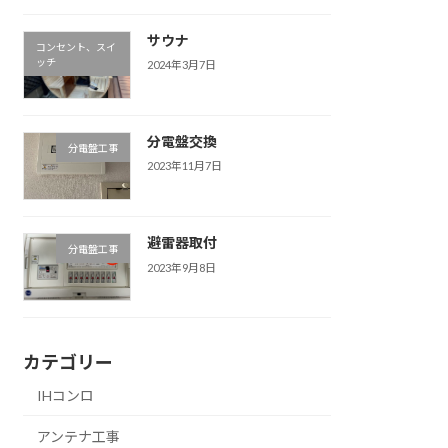
サウナ
コンセント、スイ
ッチ
2024年3月7日
分電盤交換
分電盤工事
2023年11月7日
避雷器取付
分電盤工事
2023年9月8日
カテゴリー
IHコンロ
アンテナ工事