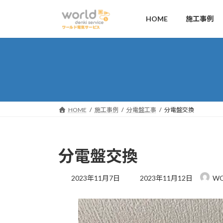
コ
ナ
ン
ビ
HOME
施工事例
テ
ゲ
ン
ー
ツ
シ
へ
ョ
ス
ン
キ
に
ッ
移
HOME
施工事例
分電盤工事
分電盤交換
プ
動
分電盤交換
最
2023年11月7日
2023年11月12日
WO
終
更
新
日